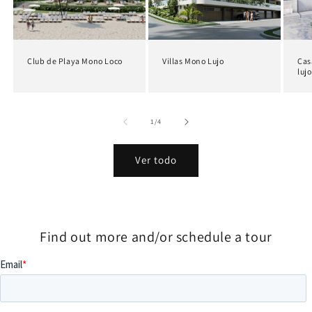
Club de Playa Mono Loco
Villas Mono Lujo
Cas
lujo
de
1
/
4
Ver todo
Find out more and/or schedule a tour