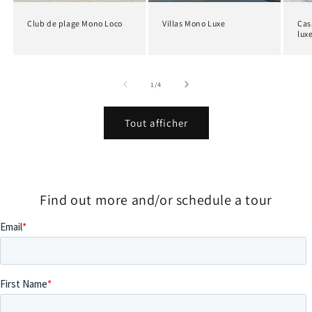
Club de plage Mono Loco
Villas Mono Luxe
Cas
lux
de
1
/
4
Tout afficher
Find out more and/or schedule a tour